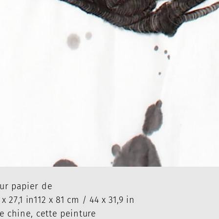
ur papier de
27,1 in112 x 81 cm / 44 x 31,9 in
e chine, cette peinture