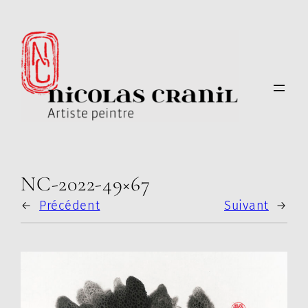
Aller
au
contenu
NC-2022-49×67
←
Précédent
Suivant
→